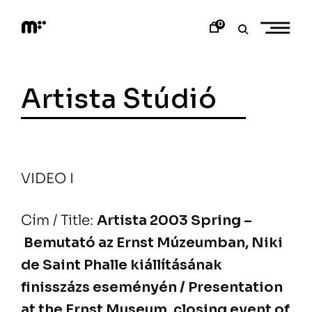
Skip
to
0
content
M
o
d
e
Artista Stúdió
m
a
r
t
VIDEO I
Cím / Title:
Artista 2003 Spring –
Bemutató az Ernst Múzeumban, Niki
de Saint Phalle kiállításának
finisszázs eseményén / Presentation
at the Ernst Museum, closing event of