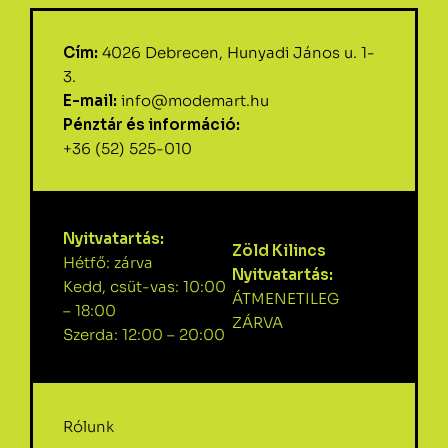
Cím:
4026 Debrecen, Hunyadi János u. 1-
3.
E-mail:
info@modemart.hu
Pénztár és információ:
+36 (52) 525-010
Nyitvatartás:
Zöld Kilincs
Hétfő: zárva
Nyitvatartás:
Kedd, csüt-vas: 10:00
ÁTMENETILEG
– 18:00
ZÁRVA
Szerda: 12:00 – 20:00
Rólunk