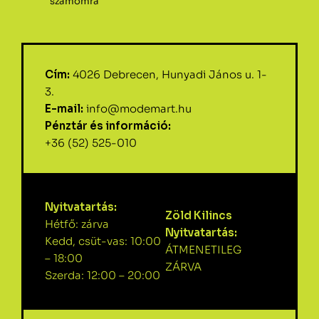
számomra
Cím:
4026 Debrecen, Hunyadi János u. 1-
3.
E-mail:
info@modemart.hu
Pénztár és információ:
+36 (52) 525-010
Nyitvatartás:
Zöld Kilincs
Hétfő: zárva
Nyitvatartás:
Kedd, csüt-vas: 10:00
ÁTMENETILEG
– 18:00
ZÁRVA
Szerda: 12:00 – 20:00