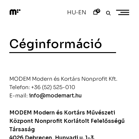
Skip
to
0
HU
EN
–
content
M
o
d
e
Céginformáció
m
a
r
t
MODEM Modern és Kortárs Nonprofit Kft.
Telefon: +36 (52) 525-010
E-mail:
info@modemart.hu
MODEM Modern és Kortárs Művészeti
Központ Nonprofit Korlátolt Felelősségű
Társaság
4026 Debrecen, Hunyadi u. 1-3.