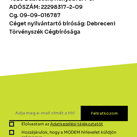
ADÓSZÁM: 22298317-2-09
Cg. 09-09-016787
Céget nyilvántartó bíróság: Debreceni
Törvényszék Cégbírósága
Elolvastam az
Adatkezelési tájékoztatót
Hozzájárulok, hogy a MODEM hírlevelet küldjön