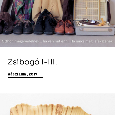
Zsibogó I-III.
Váczi Lilla , 2017