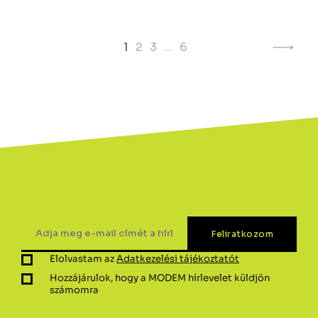
Page
1
2
3
…
6
navigation
Elolvastam az
Adatkezelési tájékoztatót
Hozzájárulok, hogy a MODEM hírlevelet küldjön
számomra