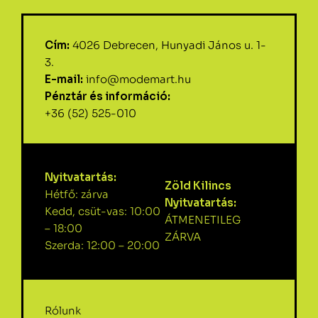
Cím:
4026 Debrecen, Hunyadi János u. 1-
3.
E-mail:
info@modemart.hu
Pénztár és információ:
+36 (52) 525-010
Nyitvatartás:
Zöld Kilincs
Hétfő: zárva
Nyitvatartás:
Kedd, csüt-vas: 10:00
ÁTMENETILEG
– 18:00
ZÁRVA
Szerda: 12:00 – 20:00
Rólunk