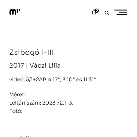
Skip
to
0
content
M
o
d
e
m
a
Zsibogó I-III.
r
t
2017 |
Váczi Lilla
videó, 5/1+2AP, 4'17", 3'10" és 11'31"
Méret:
Leltári szám: 2023.72.1-3.
Fotó: