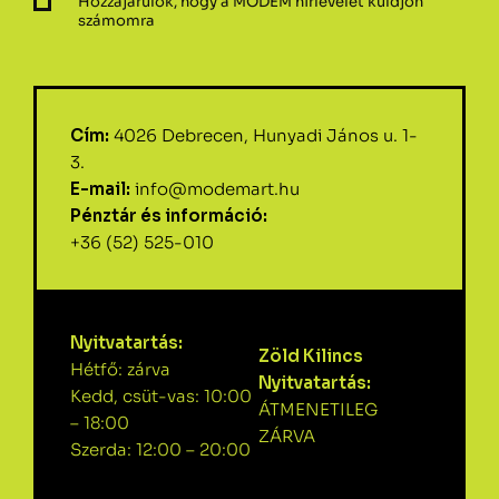
Hozzájárulok, hogy a MODEM hírlevelet küldjön
számomra
Cím:
4026 Debrecen, Hunyadi János u. 1-
3.
E-mail:
info@modemart.hu
Pénztár és információ:
+36 (52) 525-010
Nyitvatartás:
Zöld Kilincs
Hétfő: zárva
Nyitvatartás:
Kedd, csüt-vas: 10:00
ÁTMENETILEG
– 18:00
ZÁRVA
Szerda: 12:00 – 20:00