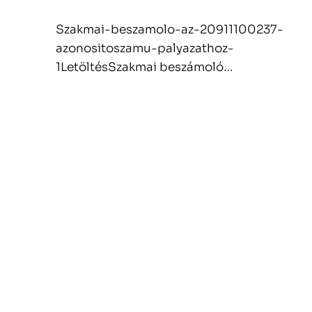
Szakmai-beszamolo-az-20911100237-
azonositoszamu-palyazathoz-
1LetöltésSzakmai beszámoló…