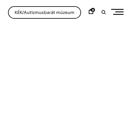
0
KÉK/Autizmusbarát múzeum