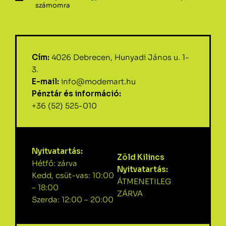
számomra
Cím:
4026 Debrecen, Hunyadi János u. 1-
3.
E-mail:
info@modemart.hu
Pénztár és információ:
+36 (52) 525-010
Nyitvatartás:
Zöld Kilincs
Hétfő: zárva
Nyitvatartás:
Kedd, csüt-vas: 10:00
ÁTMENETILEG
– 18:00
ZÁRVA
Szerda: 12:00 – 20:00