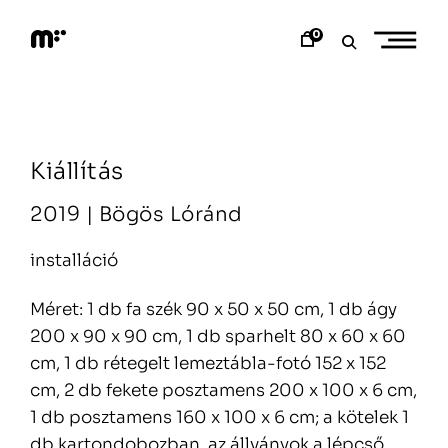
Skip
to
0
content
M
o
d
e
m
a
Kiállítás
r
t
2019 |
Bögös Lóránd
installáció
Méret: 1 db fa szék 90 x 50 x 50 cm, 1 db ágy
200 x 90 x 90 cm, 1 db sparhelt 80 x 60 x 60
cm, 1 db rétegelt lemeztábla-fotó 152 x 152
cm, 2 db fekete posztamens 200 x 100 x 6 cm,
1 db posztamens 160 x 100 x 6 cm; a kötelek 1
db kartondobozban, az állványok a lépcső