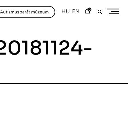
0
HU
EN
–
/Autizmusbarát múzeum
20181124-