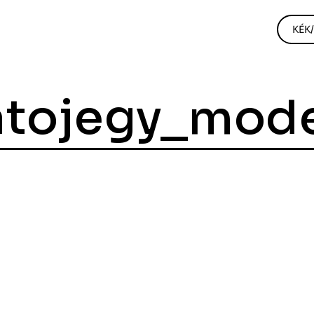
KÉK
atojegy_mod