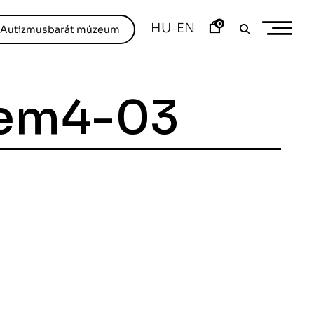
0
HU
EN
–
/Autizmusbarát múzeum
em4-03