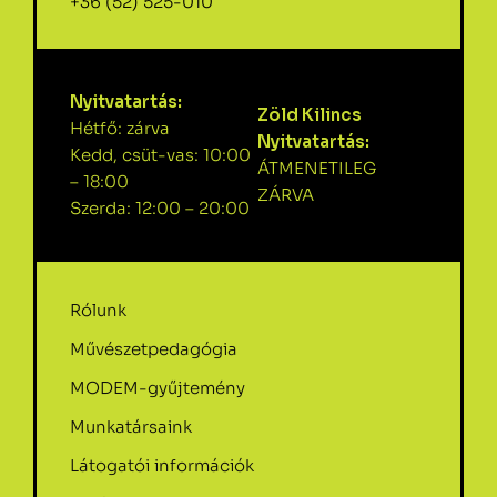
+36 (52) 525-010
Nyitvatartás:
Zöld Kilincs
Hétfő: zárva
Nyitvatartás:
Kedd, csüt-vas: 10:00
ÁTMENETILEG
– 18:00
ZÁRVA
Szerda: 12:00 – 20:00
Rólunk
Művészetpedagógia
MODEM-gyűjtemény
Munkatársaink
Látogatói információk