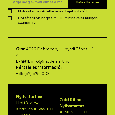
Elolvastam az
Adatkezelési tájékoztatót
Hozzájárulok, hogy a MODEM hírlevelet küldjön
számomra
Cím:
4026 Debrecen, Hunyadi János u. 1-
3.
E-mail:
info@modemart.hu
Pénztár és információ:
+36 (52) 525-010
Nyitvatartás:
Zöld Kilincs
Hétfő: zárva
Nyitvatartás:
Kedd, csüt-vas: 10:00
ÁTMENETILEG