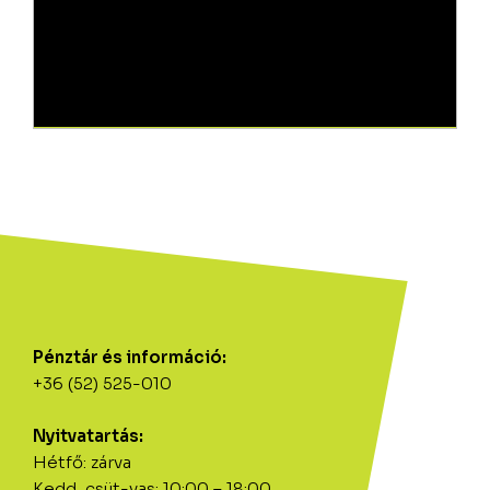
Pénztár és információ:
+36 (52) 525-010
Nyitvatartás:
Hétfő: zárva
Kedd, csüt-vas: 10:00 – 18:00