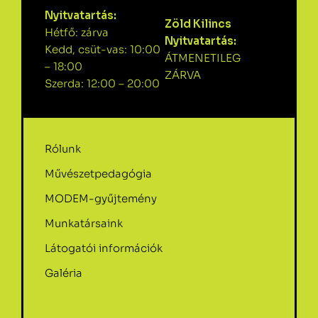
Nyitvatartás:
Zöld Kilincs
Hétfő: zárva
Nyitvatartás:
Kedd, csüt-vas: 10:00
ÁTMENETILEG
– 18:00
ZÁRVA
Szerda: 12:00 – 20:00
Rólunk
Művészetpedagógia
MODEM-gyűjtemény
Munkatársaink
Látogatói információk
Galéria