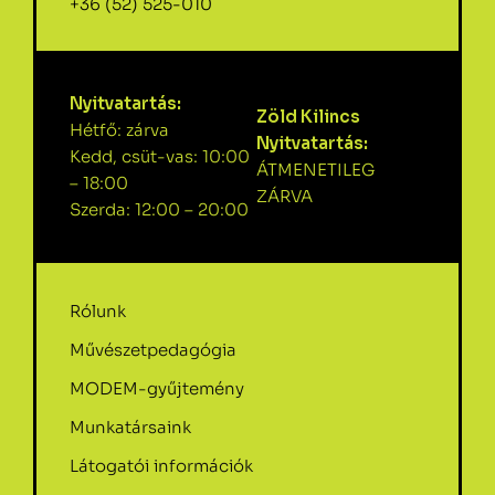
+36 (52) 525-010
Nyitvatartás:
Zöld Kilincs
Hétfő: zárva
Nyitvatartás:
Kedd, csüt-vas: 10:00
ÁTMENETILEG
– 18:00
ZÁRVA
Szerda: 12:00 – 20:00
Rólunk
Művészetpedagógia
MODEM-gyűjtemény
Munkatársaink
Látogatói információk