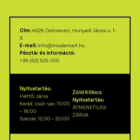
Cím:
4026 Debrecen, Hunyadi János u. 1-
3.
E-mail:
info@modemart.hu
Pénztár és információ:
+36 (52) 525-010
Nyitvatartás:
Zöld Kilincs
Hétfő: zárva
Nyitvatartás:
Kedd, csüt-vas: 10:00
ÁTMENETILEG
– 18:00
ZÁRVA
Szerda: 12:00 – 20:00