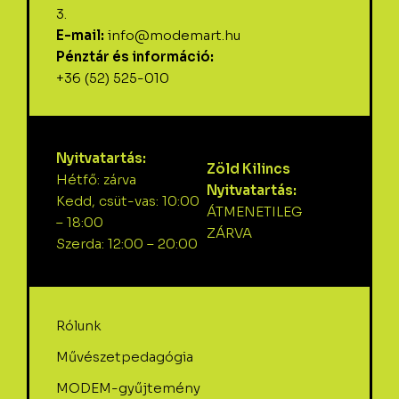
3.
E-mail:
info@modemart.hu
Pénztár és információ:
+36 (52) 525-010
Nyitvatartás:
Zöld Kilincs
Hétfő: zárva
Nyitvatartás:
Kedd, csüt-vas: 10:00
ÁTMENETILEG
– 18:00
ZÁRVA
Szerda: 12:00 – 20:00
Rólunk
Művészetpedagógia
MODEM-gyűjtemény