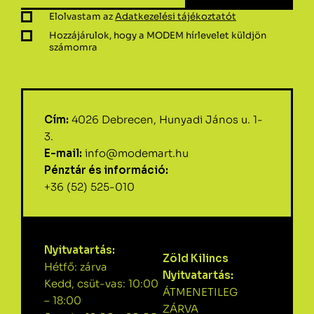
Elolvastam az
Adatkezelési tájékoztatót
Hozzájárulok, hogy a MODEM hírlevelet küldjön
számomra
Cím:
4026 Debrecen, Hunyadi János u. 1-
3.
E-mail:
info@modemart.hu
Pénztár és információ:
+36 (52) 525-010
Nyitvatartás:
Zöld Kilincs
Hétfő: zárva
Nyitvatartás:
Kedd, csüt-vas: 10:00
ÁTMENETILEG
– 18:00
ZÁRVA