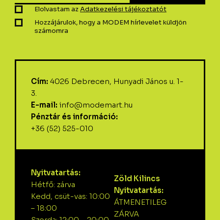
Elolvastam az
Adatkezelési tájékoztatót
Hozzájárulok, hogy a MODEM hírlevelet küldjön
számomra
Cím:
4026 Debrecen, Hunyadi János u. 1-
3.
E-mail:
info@modemart.hu
Pénztár és információ:
+36 (52) 525-010
Nyitvatartás:
Zöld Kilincs
Hétfő: zárva
Nyitvatartás:
Kedd, csüt-vas: 10:00
ÁTMENETILEG
– 18:00
ZÁRVA
Szerda: 12:00 – 20:00