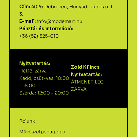
Cím:
4026 Debrecen, Hunyadi János u. 1-
3.
E-mail:
info@modemart.hu
Pénztár és információ:
+36 (52) 525-010
Nyitvatartás:
Zöld Kilincs
Hétfő: zárva
Nyitvatartás:
Kedd, csüt-vas: 10:00
ÁTMENETILEG
– 18:00
ZÁRVA
Szerda: 12:00 – 20:00
Rólunk
Művészetpedagógia