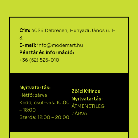
Cím:
4026 Debrecen, Hunyadi János u. 1-
3.
E-mail:
info@modemart.hu
Pénztár és információ:
+36 (52) 525-010
Nyitvatartás:
Zöld Kilincs
Hétfő: zárva
Nyitvatartás:
Kedd, csüt-vas: 10:00
ÁTMENETILEG
– 18:00
ZÁRVA
Szerda: 12:00 – 20:00