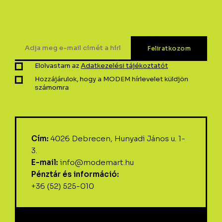
Elolvastam az
Adatkezelési tájékoztatót
Hozzájárulok, hogy a MODEM hírlevelet küldjön
számomra
Cím:
4026 Debrecen, Hunyadi János u. 1-
3.
E-mail:
info@modemart.hu
Pénztár és információ:
+36 (52) 525-010