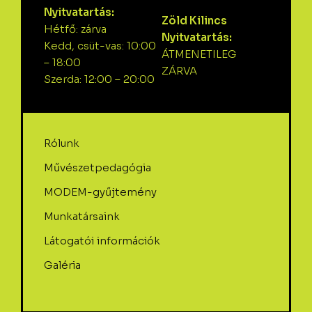
Nyitvatartás:
Zöld Kilincs
Hétfő: zárva
Nyitvatartás:
Kedd, csüt-vas: 10:00
ÁTMENETILEG
– 18:00
ZÁRVA
Szerda: 12:00 – 20:00
Rólunk
Művészetpedagógia
MODEM-gyűjtemény
Munkatársaink
Látogatói információk
Galéria