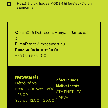
Hozzájárulok, hogy a MODEM hírlevelet küldjön
számomra
Cím:
4026 Debrecen, Hunyadi János u. 1-
3.
E-mail:
info@modemart.hu
Pénztár és információ:
+36 (52) 525-010
Nyitvatartás:
Zöld Kilincs
Hétfő: zárva
Nyitvatartás:
Kedd, csüt-vas: 10:00
ÁTMENETILEG
– 18:00
ZÁRVA
Szerda: 12:00 – 20:00