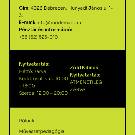
Cím:
4026 Debrecen, Hunyadi János u. 1-
3.
E-mail:
info@modemart.hu
Pénztár és információ:
+36 (52) 525-010
Nyitvatartás:
Zöld Kilincs
Hétfő: zárva
Nyitvatartás:
Kedd, csüt-vas: 10:00
ÁTMENETILEG
– 18:00
ZÁRVA
Szerda: 12:00 – 20:00
Rólunk
Művészetpedagógia