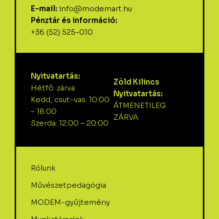
E-mail:
info@modemart.hu
Pénztár és információ:
+36 (52) 525-010
Nyitvatartás:
Zöld Kilincs
Hétfő: zárva
Nyitvatartás:
Kedd, csüt-vas: 10:00
ÁTMENETILEG
– 18:00
ZÁRVA
Szerda: 12:00 – 20:00
Rólunk
Művészetpedagógia
MODEM-gyűjtemény