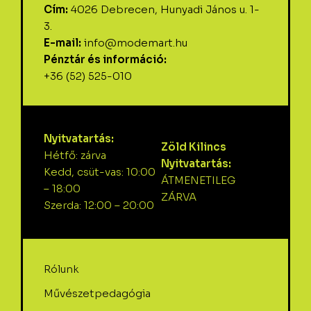
Cím:
4026 Debrecen, Hunyadi János u. 1-
3.
E-mail:
info@modemart.hu
Pénztár és információ:
+36 (52) 525-010
Nyitvatartás:
Zöld Kilincs
Hétfő: zárva
Nyitvatartás:
Kedd, csüt-vas: 10:00
ÁTMENETILEG
– 18:00
ZÁRVA
Szerda: 12:00 – 20:00
Rólunk
Művészetpedagógia