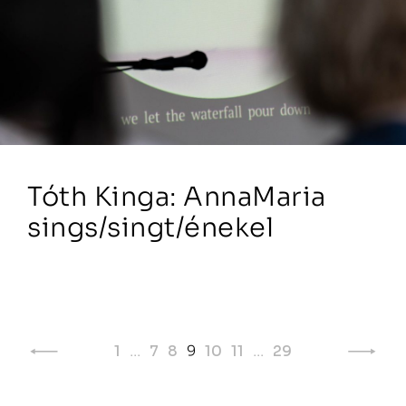
Tóth Kinga: AnnaMaria
sings/singt/énekel
Page
1
…
7
8
9
10
11
…
29
navigation