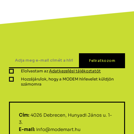
Elolvastam az
Adatkezelési tájékoztatót
Hozzájárulok, hogy a MODEM hírlevelet küldjön
számomra
Cím:
4026 Debrecen, Hunyadi János u. 1-
3.
E-mail:
info@modemart.hu