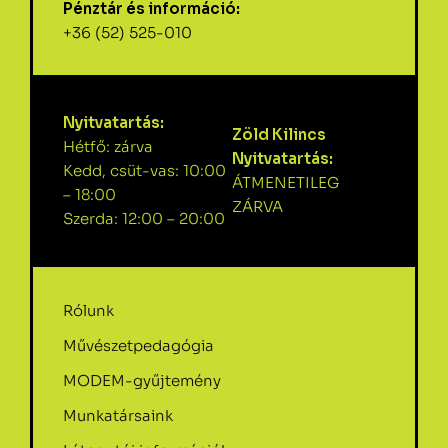
Pénztár és információ:
+36 (52) 525-010
Nyitvatartás:
Zöld Kilincs
Hétfő: zárva
Nyitvatartás:
Kedd, csüt-vas: 10:00
ÁTMENETILEG
– 18:00
ZÁRVA
Szerda: 12:00 – 20:00
Rólunk
Művészetpedagógia
MODEM-gyűjtemény
Munkatársaink