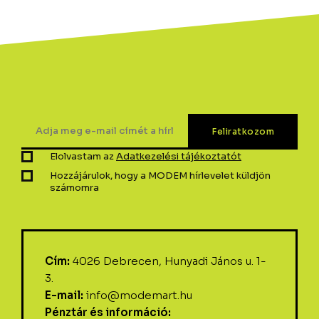
Elolvastam az
Adatkezelési tájékoztatót
Hozzájárulok, hogy a MODEM hírlevelet küldjön
számomra
Cím:
4026 Debrecen, Hunyadi János u. 1-
3.
E-mail:
info@modemart.hu
Pénztár és információ: