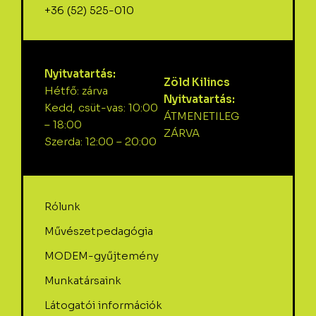
+36 (52) 525-010
Nyitvatartás:
Zöld Kilincs
Hétfő: zárva
Nyitvatartás:
Kedd, csüt-vas: 10:00
ÁTMENETILEG
– 18:00
ZÁRVA
Szerda: 12:00 – 20:00
Rólunk
Művészetpedagógia
MODEM-gyűjtemény
Munkatársaink
Látogatói információk