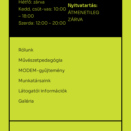
Hétfő: zárva
Nyitvatartás:
Kedd, csüt-vas: 10:00
ÁTMENETILEG
– 18:00
ZÁRVA
Szerda: 12:00 – 20:00
Rólunk
Művészetpedagógia
MODEM-gyűjtemény
Munkatársaink
Látogatói információk
Galéria