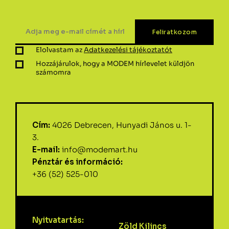
Elolvastam az
Adatkezelési tájékoztatót
Hozzájárulok, hogy a MODEM hírlevelet küldjön
számomra
Cím:
4026 Debrecen, Hunyadi János u. 1-
3.
E-mail:
info@modemart.hu
Pénztár és információ:
+36 (52) 525-010
Nyitvatartás:
Zöld Kilincs