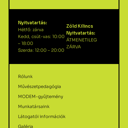
Nyitvatartás:
Zöld Kilincs
Hétfő: zárva
Nyitvatartás:
Kedd, csüt-vas: 10:00
ÁTMENETILEG
– 18:00
ZÁRVA
Szerda: 12:00 – 20:00
Rólunk
Művészetpedagógia
MODEM-gyűjtemény
Munkatársaink
Látogatói információk
Galéria