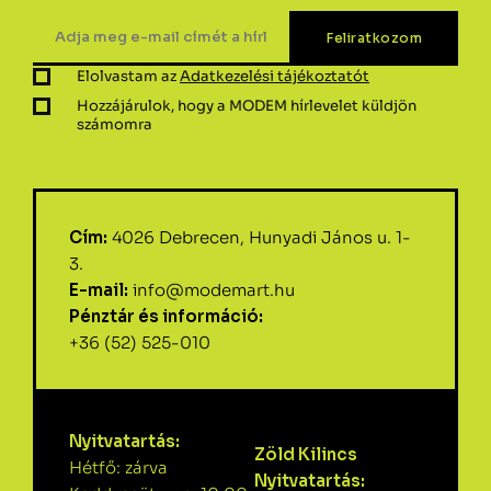
Elolvastam az
Adatkezelési tájékoztatót
Hozzájárulok, hogy a MODEM hírlevelet küldjön
számomra
Cím:
4026 Debrecen, Hunyadi János u. 1-
3.
E-mail:
info@modemart.hu
Pénztár és információ:
+36 (52) 525-010
Nyitvatartás:
Zöld Kilincs
Hétfő: zárva
Nyitvatartás: