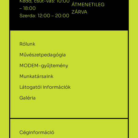
Kedd, csüt-vas: 10:00
ÁTMENETILEG
– 18:00
ZÁRVA
Szerda: 12:00 – 20:00
Rólunk
Művészetpedagógia
MODEM-gyűjtemény
Munkatársaink
Látogatói információk
Galéria
Céginformáció