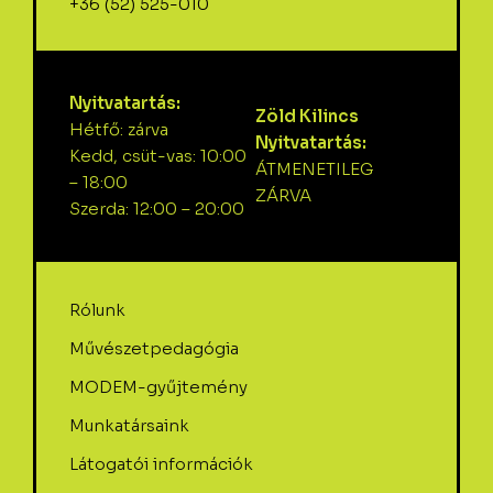
+36 (52) 525-010
Nyitvatartás:
Zöld Kilincs
Hétfő: zárva
Nyitvatartás:
Kedd, csüt-vas: 10:00
ÁTMENETILEG
– 18:00
ZÁRVA
Szerda: 12:00 – 20:00
Rólunk
Művészetpedagógia
MODEM-gyűjtemény
Munkatársaink
Látogatói információk