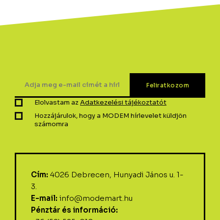
Elolvastam az
Adatkezelési tájékoztatót
Hozzájárulok, hogy a MODEM hírlevelet küldjön
számomra
Cím:
4026 Debrecen, Hunyadi János u. 1-
3.
E-mail:
info@modemart.hu
Pénztár és információ: