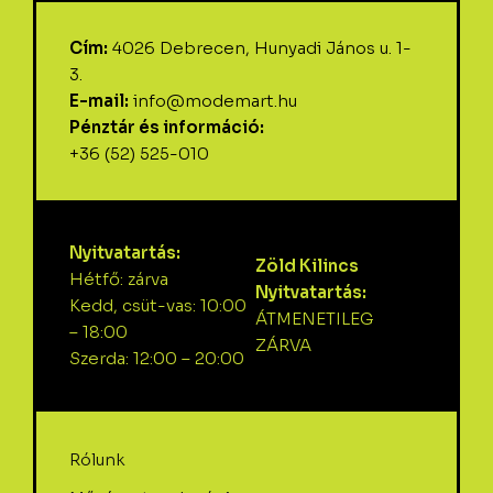
Cím:
4026 Debrecen, Hunyadi János u. 1-
3.
E-mail:
info@modemart.hu
Pénztár és információ:
+36 (52) 525-010
Nyitvatartás:
Zöld Kilincs
Hétfő: zárva
Nyitvatartás:
Kedd, csüt-vas: 10:00
ÁTMENETILEG
– 18:00
ZÁRVA
Szerda: 12:00 – 20:00
Rólunk