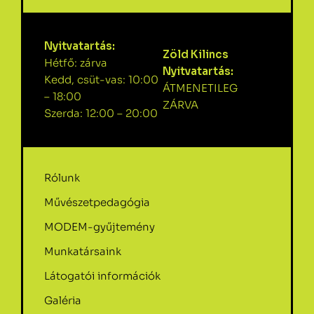
Nyitvatartás:
Zöld Kilincs
Hétfő: zárva
Nyitvatartás:
Kedd, csüt-vas: 10:00
ÁTMENETILEG
– 18:00
ZÁRVA
Szerda: 12:00 – 20:00
Rólunk
Művészetpedagógia
MODEM-gyűjtemény
Munkatársaink
Látogatói információk
Galéria