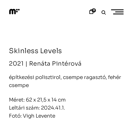
Skip
to
0
content
M
o
d
e
m
a
Skinless Levels
r
t
2021 |
Renáta Pintérová
építkezési polisztirol, csempe ragasztó, fehér
csempe
Méret: 62 x 21,5 x 14 cm
Leltári szám: 2024.41.1.
Fotó: Vigh Levente