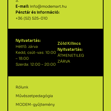
3.
E-mail:
info@modemart.hu
Pénztár és információ:
+36 (52) 525-010
Nyitvatartás:
Zöld Kilincs
Hétfő: zárva
Nyitvatartás:
Kedd, csüt-vas: 10:00
ÁTMENETILEG
– 18:00
ZÁRVA
Szerda: 12:00 – 20:00
Rólunk
Művészetpedagógia
MODEM-gyűjtemény