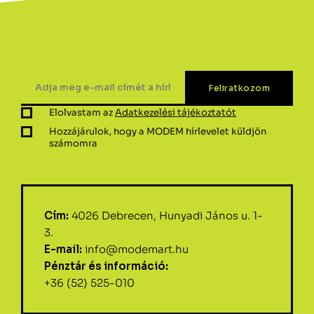
Elolvastam az
Adatkezelési tájékoztatót
Hozzájárulok, hogy a MODEM hírlevelet küldjön
számomra
Cím:
4026 Debrecen, Hunyadi János u. 1-
3.
E-mail:
info@modemart.hu
Pénztár és információ:
+36 (52) 525-010