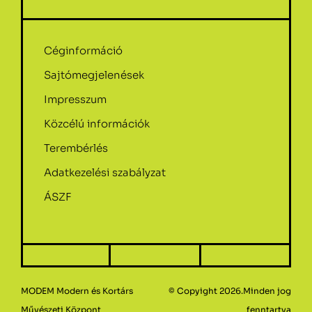
Céginformáció
Sajtómegjelenések
Impresszum
Közcélú információk
Terembérlés
Adatkezelési szabályzat
ÁSZF
MODEM Modern és Kortárs
© Copyight 2026.Minden jog
Művészeti Központ
fenntartva