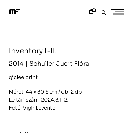
Skip
to
0
content
M
o
d
e
m
a
Inventory I-II.
r
t
2014 |
Schuller Judit Flóra
giclée print
Méret: 44 x 30,5 cm / db, 2 db
Leltári szám: 2024.3.1-2.
Fotó: Vigh Levente