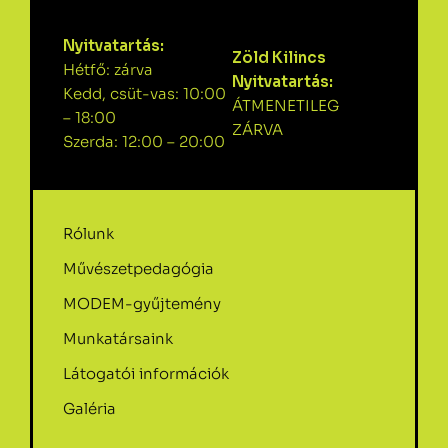
Nyitvatartás:
Zöld Kilincs
Hétfő: zárva
Nyitvatartás:
Kedd, csüt-vas: 10:00
ÁTMENETILEG
– 18:00
ZÁRVA
Szerda: 12:00 – 20:00
Rólunk
Művészetpedagógia
MODEM-gyűjtemény
Munkatársaink
Látogatói információk
Galéria