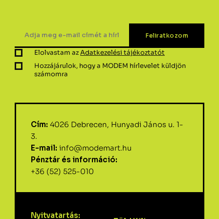
Elolvastam az
Adatkezelési tájékoztatót
Hozzájárulok, hogy a MODEM hírlevelet küldjön
számomra
Cím:
4026 Debrecen, Hunyadi János u. 1-
3.
E-mail:
info@modemart.hu
Pénztár és információ:
+36 (52) 525-010
Nyitvatartás: