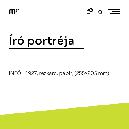
Skip
to
0
content
M
o
d
e
Író portréja
m
a
r
t
INFÓ 1927, rézkarc, papír, (255×205 mm)