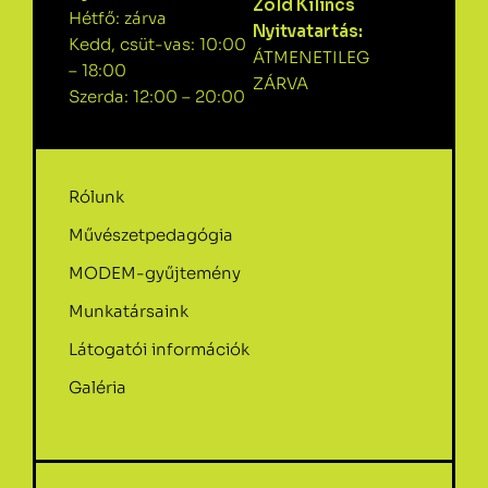
Zöld Kilincs
Hétfő: zárva
Nyitvatartás:
Kedd, csüt-vas: 10:00
ÁTMENETILEG
– 18:00
ZÁRVA
Szerda: 12:00 – 20:00
Rólunk
Művészetpedagógia
MODEM-gyűjtemény
Munkatársaink
Látogatói információk
Galéria