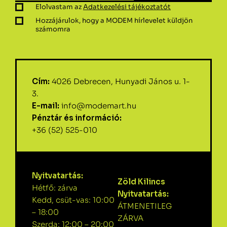
Elolvastam az
Adatkezelési tájékoztatót
Hozzájárulok, hogy a MODEM hírlevelet küldjön
számomra
Cím:
4026 Debrecen, Hunyadi János u. 1-
3.
E-mail:
info@modemart.hu
Pénztár és információ:
+36 (52) 525-010
Nyitvatartás:
Zöld Kilincs
Hétfő: zárva
Nyitvatartás:
Kedd, csüt-vas: 10:00
ÁTMENETILEG
– 18:00
ZÁRVA
Szerda: 12:00 – 20:00