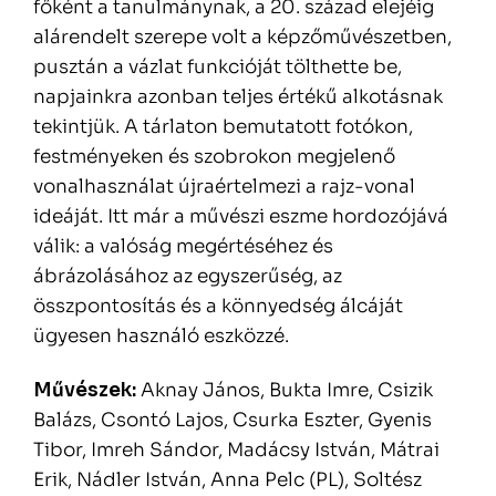
főként a tanulmánynak, a 20. század elejéig
alárendelt szerepe volt a képzőművészetben,
pusztán a vázlat funkcióját tölthette be,
napjainkra azonban teljes értékű alkotásnak
tekintjük. A tárlaton bemutatott fotókon,
festményeken és szobrokon megjelenő
vonalhasználat újraértelmezi a rajz-vonal
ideáját. Itt már a művészi eszme hordozójává
válik: a valóság megértéséhez és
ábrázolásához az egyszerűség, az
összpontosítás és a könnyedség álcáját
ügyesen használó eszközzé.
Művészek:
Aknay János, Bukta Imre, Csizik
Balázs, Csontó Lajos, Csurka Eszter, Gyenis
Tibor, Imreh Sándor, Madácsy István, Mátrai
Erik, Nádler István, Anna Pelc (PL), Soltész