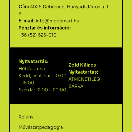
Cím:
4026 Debrecen, Hunyadi János u. 1-
3.
E-mail:
info@modemart.hu
Pénztár és információ:
+36 (52) 525-010
Nyitvatartás:
Zöld Kilincs
Hétfő: zárva
Nyitvatartás:
Kedd, csüt-vas: 10:00
ÁTMENETILEG
– 18:00
ZÁRVA
Szerda: 12:00 – 20:00
Rólunk
Művészetpedagógia