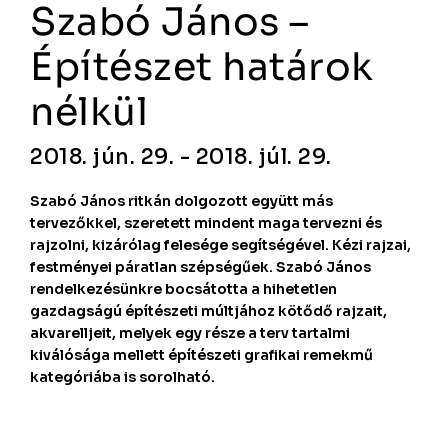
Szabó János –
Építészet határok
nélkül
2018. jún. 29. - 2018. júl. 29.
Szabó János ritkán dolgozott együtt más
tervezőkkel, szeretett mindent maga tervezni és
rajzolni, kizárólag felesége segítségével. Kézi rajzai,
festményei páratlan szépségűek. Szabó János
rendelkezésünkre bocsátotta a hihetetlen
gazdagságú építészeti múltjához kötődő rajzait,
akvarelljeit, melyek egy része a terv tartalmi
kiválósága mellett építészeti grafikai remekmű
kategóriába is sorolható.