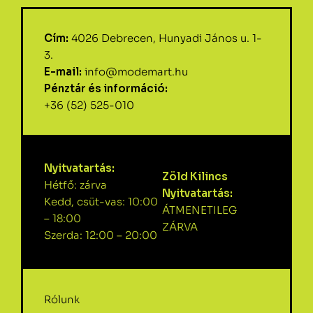
Cím:
4026 Debrecen, Hunyadi János u. 1-
3.
E-mail:
info@modemart.hu
Pénztár és információ:
+36 (52) 525-010
Nyitvatartás:
Zöld Kilincs
Hétfő: zárva
Nyitvatartás:
Kedd, csüt-vas: 10:00
ÁTMENETILEG
– 18:00
ZÁRVA
Szerda: 12:00 – 20:00
Rólunk