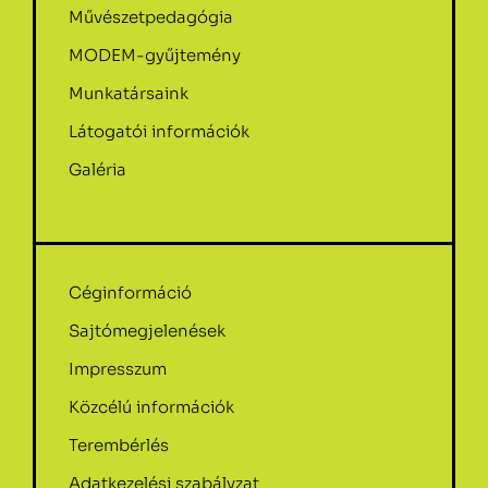
Művészetpedagógia
MODEM-gyűjtemény
Munkatársaink
Látogatói információk
Galéria
Céginformáció
Sajtómegjelenések
Impresszum
Közcélú információk
Terembérlés
Adatkezelési szabályzat