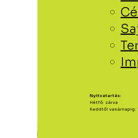
Cé
Sa
Te
Im
Nyitvatartás:
Hétfő: zárva
Keddtől vasárnapig:
Search for:
0