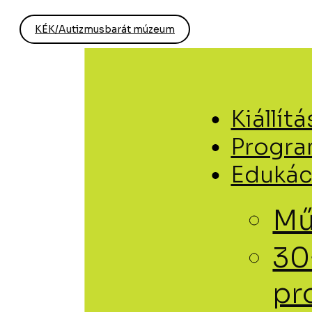
KÉK/Autizmusbarát múzeum
Kiállít
Progr
Edukác
Mű
30
pr