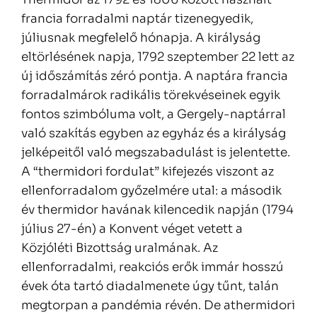
francia forradalmi naptár tizenegyedik,
júliusnak megfelelő hónapja. A királyság
eltörlésének napja, 1792 szeptember 22 lett az
új időszámítás zéró pontja. A naptára francia
forradalmárok radikális törekvéseinek egyik
fontos szimbóluma volt, a Gergely-naptárral
való szakítás egyben az egyház és a királyság
jelképeitől való megszabadulást is jelentette.
A “thermidori fordulat” kifejezés viszont az
ellenforradalom győzelmére utal: a második
év thermidor havának kilencedik napján (1794
július 27-én) a Konvent véget vetett a
Közjóléti Bizottság uralmának. Az
ellenforradalmi, reakciós erők immár hosszú
évek óta tartó diadalmenete úgy tűnt, talán
megtorpan a pandémia révén. De athermidori