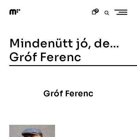
Skip
to
0
content
M
o
d
e
Mindenütt jó, de…
m
a
r
Gróf Ferenc
t
Gróf Ferenc