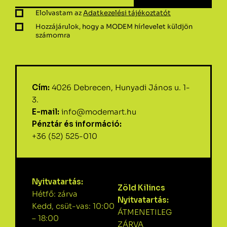
Elolvastam az
Adatkezelési tájékoztatót
Hozzájárulok, hogy a MODEM hírlevelet küldjön
számomra
Cím:
4026 Debrecen, Hunyadi János u. 1-
3.
E-mail:
info@modemart.hu
Pénztár és információ:
+36 (52) 525-010
Nyitvatartás:
Zöld Kilincs
Hétfő: zárva
Nyitvatartás:
Kedd, csüt-vas: 10:00
ÁTMENETILEG
– 18:00
ZÁRVA