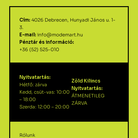
Cím:
4026 Debrecen, Hunyadi János u. 1-
3.
E-mail:
info@modemart.hu
Pénztár és információ:
+36 (52) 525-010
Nyitvatartás:
Zöld Kilincs
Hétfő: zárva
Nyitvatartás:
Kedd, csüt-vas: 10:00
ÁTMENETILEG
– 18:00
ZÁRVA
Szerda: 12:00 – 20:00
Rólunk