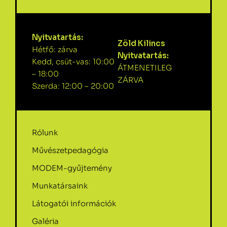
Nyitvatartás:
Zöld Kilincs
Hétfő: zárva
Nyitvatartás:
Kedd, csüt-vas: 10:00
ÁTMENETILEG
– 18:00
ZÁRVA
Szerda: 12:00 – 20:00
Rólunk
Művészetpedagógia
MODEM-gyűjtemény
Munkatársaink
Látogatói információk
Galéria