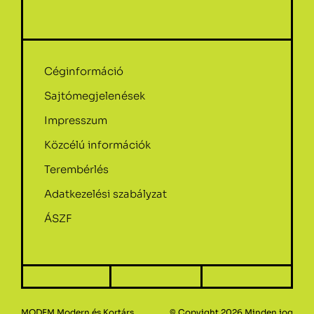
Céginformáció
Sajtómegjelenések
Impresszum
Közcélú információk
Terembérlés
Adatkezelési szabályzat
ÁSZF
MODEM Modern és Kortárs
© Copyight 2026.Minden jog