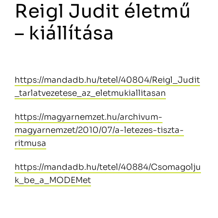
Reigl Judit életmű
– kiállítása
https://mandadb.hu/tetel/40804/Reigl_Judit
_tarlatvezetese_az_eletmukiallitasan
https://magyarnemzet.hu/archivum-
magyarnemzet/2010/07/a-letezes-tiszta-
ritmusa
https://mandadb.hu/tetel/40884/Csomagolju
k_be_a_MODEMet