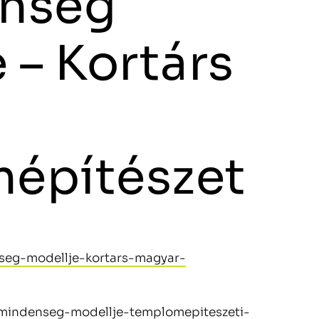
nség
 – Kortárs
építészet
nseg-modellje-kortars-magyar-
k/mindenseg-modellje-templomepiteszeti-