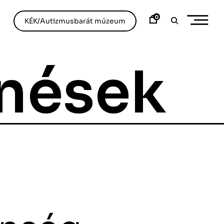
0
KÉK/Autizmusbarát múzeum
nések