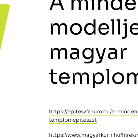
A minde
modellje
magyar
templom
https://epiteszforum.hu/a-minde
templomepiteszet
https://www.magyarkurir.hu/hire