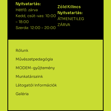
Nyitvatartás:
Zöld Kilincs
Hétfő: zárva
Nyitvatartás:
Kedd, csüt-vas: 10:00
ÁTMENETILEG
– 18:00
ZÁRVA
Szerda: 12:00 – 20:00
Rólunk
Művészetpedagógia
MODEM-gyűjtemény
Munkatársaink
Látogatói információk
Galéria