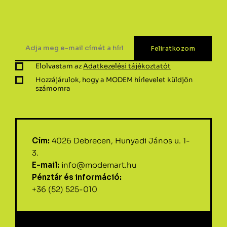
Elolvastam az
Adatkezelési tájékoztatót
Hozzájárulok, hogy a MODEM hírlevelet küldjön
számomra
Cím:
4026 Debrecen, Hunyadi János u. 1-
3.
E-mail:
info@modemart.hu
Pénztár és információ:
+36 (52) 525-010