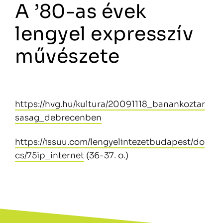
A ’80-as évek
lengyel expresszív
művészete
https://hvg.hu/kultura/20091118_banankoztar
sasag_debrecenben
https://issuu.com/lengyelintezetbudapest/do
cs/75ip_internet
(36-37. o.)