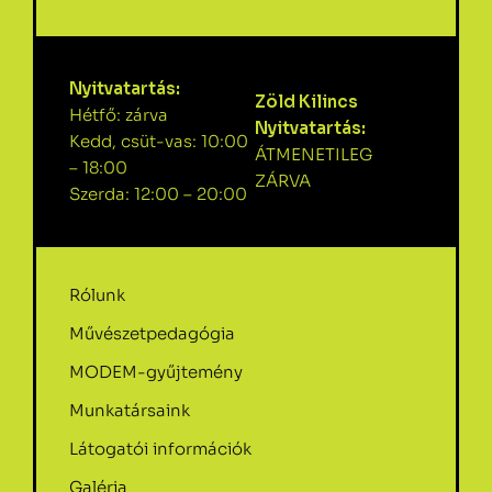
Nyitvatartás:
Zöld Kilincs
Hétfő: zárva
Nyitvatartás:
Kedd, csüt-vas: 10:00
ÁTMENETILEG
– 18:00
ZÁRVA
Szerda: 12:00 – 20:00
Rólunk
Művészetpedagógia
MODEM-gyűjtemény
Munkatársaink
Látogatói információk
Galéria