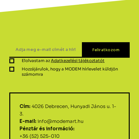
Elolvastam az
Adatkezelési tájékoztatót
Hozzájárulok, hogy a MODEM hírlevelet küldjön
számomra
Cím:
4026 Debrecen, Hunyadi János u. 1-
3.
E-mail:
info@modemart.hu
Pénztár és információ:
+36 (52) 525-010