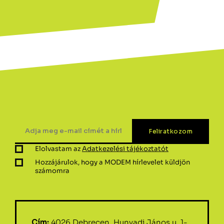
Elolvastam az
Adatkezelési tájékoztatót
Hozzájárulok, hogy a MODEM hírlevelet küldjön
számomra
Cím:
4026 Debrecen, Hunyadi János u. 1-