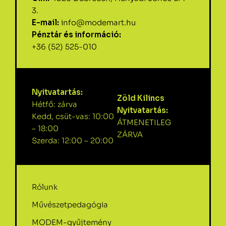
3.
E-mail:
info@modemart.hu
Pénztár és információ:
+36 (52) 525-010
Nyitvatartás:
Zöld Kilincs
Hétfő: zárva
Nyitvatartás:
Kedd, csüt-vas: 10:00
ÁTMENETILEG
– 18:00
ZÁRVA
Szerda: 12:00 – 20:00
Rólunk
Művészetpedagógia
MODEM-gyűjtemény