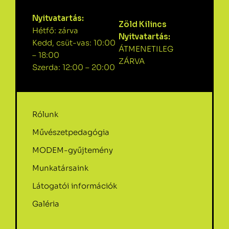
Nyitvatartás:
Zöld Kilincs
Hétfő: zárva
Nyitvatartás:
Kedd, csüt-vas: 10:00
ÁTMENETILEG
– 18:00
ZÁRVA
Szerda: 12:00 – 20:00
Rólunk
Művészetpedagógia
MODEM-gyűjtemény
Munkatársaink
Látogatói információk
Galéria