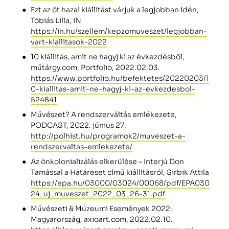
Ezt az öt hazai kiállítást várjuk a legjobban idén,
Tóbiás Lilla, IN
https://in.hu/szellem/kepzomuveszet/legjobban-
vart-kiallitasok-2022
10 kiállítás, amit ne hagyj ki az évkezdésből,
műtárgy.com, Portfolio, 2022.02.03.
https://www.portfolio.hu/befektetes/20220203/1
0-kiallitas-amit-ne-hagyj-ki-az-evkezdesbol-
524841
Művészet? A rendszerváltás emlékezete,
PODCAST, 2022. június 27.
http://polhist.hu/programok2/muveszet-a-
rendszervaltas-emlekezete/
Az önkolonializálás elkerülése – Interjú Don
Tamással a Határeset című kiállításról, Sirbik Attila
https://epa.hu/03000/03024/00068/pdf/EPA030
24_uj_muveszet_2022_03_26-31.pdf
Művészeti & Múzeumi Események 2022:
Magyarország, axioart.com, 2022.02.10.