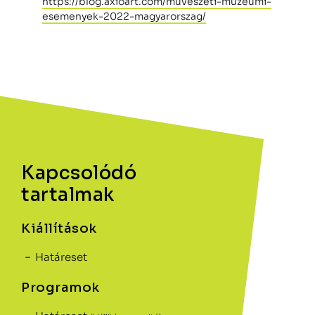
https://blog.axioart.com/muveszeti-muzeumi-
esemenyek-2022-magyarorszag/
Kapcsolódó
tartalmak
Kiállítások
Határeset
Programok