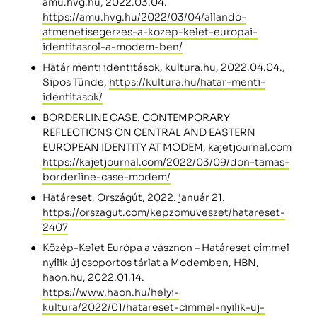
amu.hvg.hu, 2022.03.04.
https://amu.hvg.hu/2022/03/04/allando-
atmenetisegerzes-a-kozep-kelet-europai-
identitasrol-a-modem-ben/
Határ menti identitások, kultura.hu, 2022.04.04.,
Sipos Tünde,
https://kultura.hu/hatar-menti-
identitasok/
BORDERLINE CASE. CONTEMPORARY
REFLECTIONS ON CENTRAL AND EASTERN
EUROPEAN IDENTITY AT MODEM, kajetjournal.com
https://kajetjournal.com/2022/03/09/don-tamas-
borderline-case-modem/
Határeset, Országút, 2022. január 21.
https://orszagut.com/kepzomuveszet/hatareset-
2407
Közép-Kelet Európa a vásznon – Határeset címmel
nyílik új csoportos tárlat a Modemben, HBN,
haon.hu, 2022.01.14.
https://www.haon.hu/helyi-
kultura/2022/01/hatareset-cimmel-nyilik-uj-