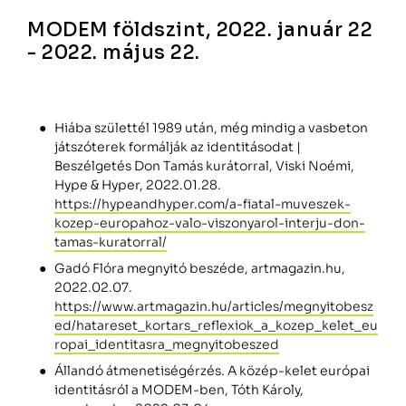
MODEM földszint, 2022. január 22
- 2022. május 22.
Hiába születtél 1989 után, még mindig a vasbeton
játszóterek formálják az identitásodat |
Beszélgetés Don Tamás kurátorral, Viski Noémi,
Hype & Hyper, 2022.01.28.
https://hypeandhyper.com/a-fiatal-muveszek-
kozep-europahoz-valo-viszonyarol-interju-don-
tamas-kuratorral/
Gadó Flóra megnyitó beszéde, artmagazin.hu,
2022.02.07.
https://www.artmagazin.hu/articles/megnyitobesz
ed/hatareset_kortars_reflexiok_a_kozep_kelet_eu
ropai_identitasra_megnyitobeszed
Állandó átmenetiségérzés. A közép-kelet európai
identitásról a MODEM-ben, Tóth Károly,