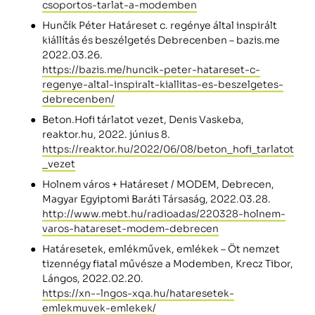
csoportos-tarlat-a-modemben
Hunčík Péter Határeset c. regénye által inspirált
kiállítás és beszélgetés Debrecenben – bazis.me
2022.03.26.
https://bazis.me/huncik-peter-hatareset-c-
regenye-altal-inspiralt-kiallitas-es-beszelgetes-
debrecenben/
Beton.Hofi tárlatot vezet, Denis Vaskeba,
reaktor.hu, 2022. június 8.
https://reaktor.hu/2022/06/08/beton_hofi_tarlatot
_vezet
Holnem város + Határeset / MODEM, Debrecen,
Magyar Egyiptomi Baráti Társaság, 2022.03.28.
http://www.mebt.hu/radioadas/220328-holnem-
varos-hatareset-modem-debrecen
Határesetek, emlékművek, emlékek – Öt nemzet
tizennégy fiatal művésze a Modemben, Krecz Tibor,
Lángos, 2022.02.20.
https://xn--lngos-xqa.hu/hataresetek-
emlekmuvek-emlekek/