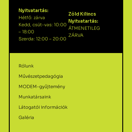
Nyitvatartás:
Zöld Kilincs
Hétfő: zárva
Nyitvatartás:
Kedd, csüt-vas: 10:00
ÁTMENETILEG
– 18:00
ZÁRVA
Szerda: 12:00 – 20:00
Rólunk
Művészetpedagógia
MODEM-gyűjtemény
Munkatársaink
Látogatói információk
Galéria