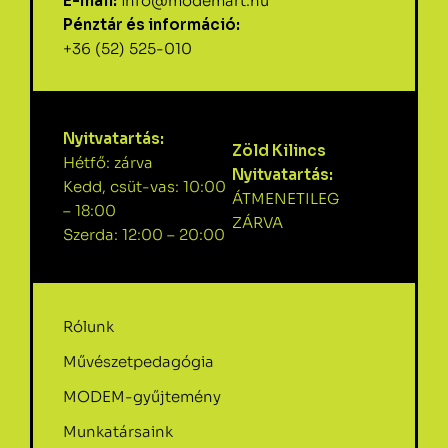
E-mail:
info@modemart.hu
Pénztár és információ:
+36 (52) 525-010
Nyitvatartás:
Zöld Kilincs
Hétfő: zárva
Nyitvatartás:
Kedd, csüt-vas: 10:00
ÁTMENETILEG
– 18:00
ZÁRVA
Szerda: 12:00 – 20:00
Rólunk
Művészetpedagógia
MODEM-gyűjtemény
Munkatársaink