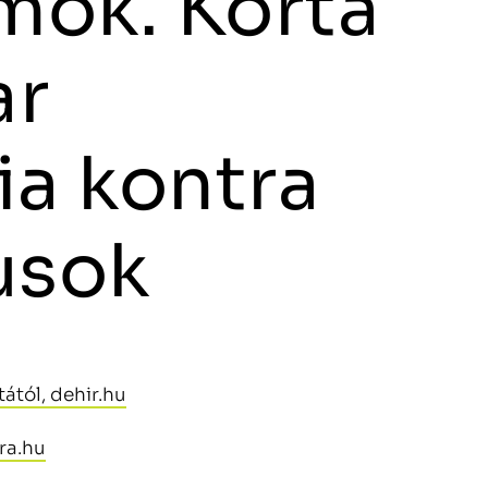
mok. Kortá
ar
ia kontra
usok
ától, dehir.hu
ra.hu