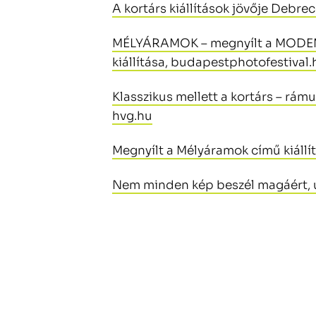
A kortárs kiállítások jövője Debre
MÉLYÁRAMOK – megnyílt a MODEM 
kiállítása, budapestphotofestival.
Klasszikus mellett a kortárs – r
hvg.hu
Megnyílt a Mélyáramok című kiáll
Nem minden kép beszél magáért, 