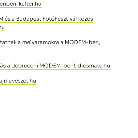
cenben, kulter.hu
és a Budapest FotóFesztivál közös
hu
ámutatnak a mélyáramokra a MODEM-ben,
ítás a debreceni MODEM-ben!, diosmate.hu
ujmuveszet.hu