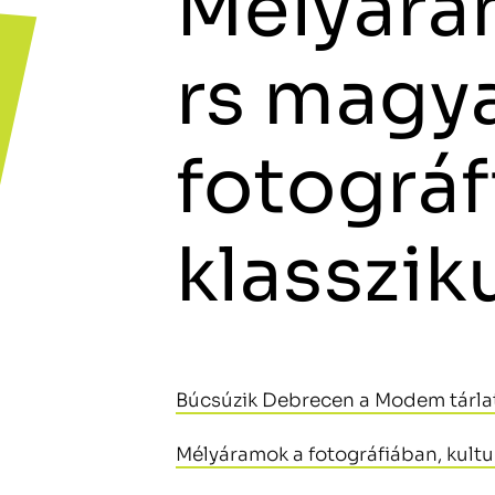
Mélyára
rs magy
fotográf
klasszik
Búcsúzik Debrecen a Modem tárlat
Mélyáramok a fotográfiában, kultu