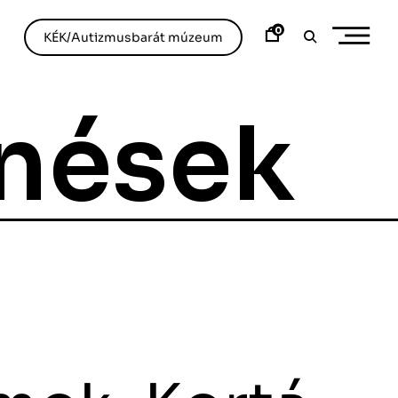
0
KÉK/Autizmusbarát múzeum
nések