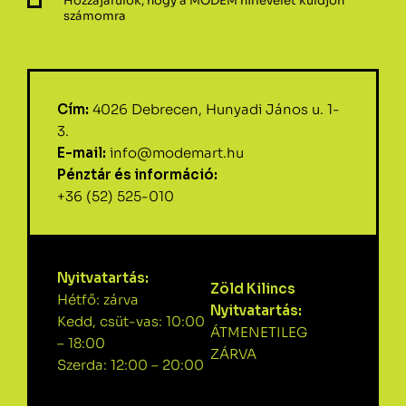
Hozzájárulok, hogy a MODEM hírlevelet küldjön
számomra
Cím:
4026 Debrecen, Hunyadi János u. 1-
3.
E-mail:
info@modemart.hu
Pénztár és információ:
+36 (52) 525-010
Nyitvatartás:
Zöld Kilincs
Hétfő: zárva
Nyitvatartás:
Kedd, csüt-vas: 10:00
ÁTMENETILEG
– 18:00
ZÁRVA
Szerda: 12:00 – 20:00