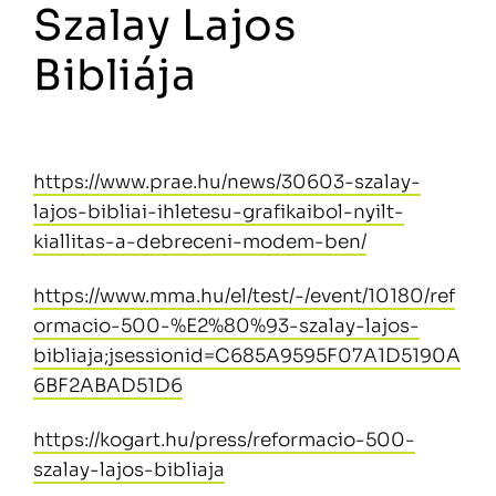
Szalay Lajos
Bibliája
https://www.prae.hu/news/30603-szalay-
lajos-bibliai-ihletesu-grafikaibol-nyilt-
kiallitas-a-debreceni-modem-ben/
https://www.mma.hu/el/test/-/event/10180/ref
ormacio-500-%E2%80%93-szalay-lajos-
bibliaja;jsessionid=C685A9595F07A1D5190A
6BF2ABAD51D6
https://kogart.hu/press/reformacio-500-
szalay-lajos-bibliaja